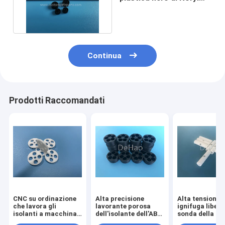
PPO per il connettore di
rf
Continua
Prodotti Raccomandati
CNC su ordinazione
Alta precisione
Alta tensione
che lavora gli
lavorante porosa
ignifuga libera
isolanti a macchina
dell'isolante dell'ABS
sonda della m
porosi di plastica
di CNC
dell'isolante