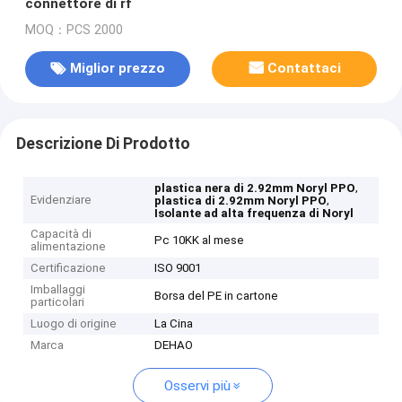
connettore di rf
MOQ：PCS 2000
Miglior prezzo
Contattaci
Descrizione Di Prodotto
,
plastica nera di 2.92mm Noryl PPO
Evidenziare
,
plastica di 2.92mm Noryl PPO
Isolante ad alta frequenza di Noryl
Capacità di
Pc 10KK al mese
alimentazione
Certificazione
ISO 9001
Imballaggi
Borsa del PE in cartone
particolari
Luogo di origine
La Cina
Marca
DEHAO
Osservi più