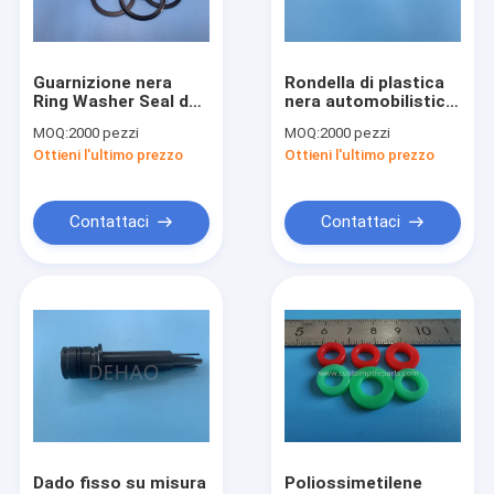
Contattaci
Guarnizione nera
Rondella di plastica
Ring Washer Seal del
nera automobilistica
Parti su ordinazione di PTFE
manicotto
ESD antistatico POM
MOQ:
2000 pezzi
MOQ:
2000 pezzi
scorrevole di POM
Parts
Ottieni l'ultimo prezzo
Ottieni l'ultimo prezzo
Acetal Copolymer
PTFE i pezzi meccanici
Baffle Ring
CNC che lavora le parti a macchina di plastica
Contattaci
Contattaci
la sbirciata i pezzi meccanici
PTFE ha espulso barretta
PTFE modificato
Parti di Vespel
Parti di Torlon
Dado fisso su misura
Poliossimetilene