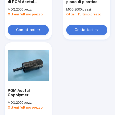
di POM Acetal
piano di plastica
Ultem PEI
Copolymer Axle
variopinto POM
MOQ:
2000 pezzi
MOQ:
2000 pezzi
Sleeve
Bushing della
Ottieni l'ultimo prezzo
Parti di PVDF
Ottieni l'ultimo prezzo
rondella
PCTFE Kel F
Contattaci
Contattaci
POM Acetal Copolymer
Pezzi meccanici di nylon
Micro plastica della muffa
POM Acetal
Copolymer
Electricity Insulation
MOQ:
2000 pezzi
su misura
Ottieni l'ultimo prezzo