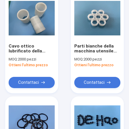
Cavo ottico
Parti bianche della
lubrificato della
macchina utensile
macchina di CNC di
dell'alimento di POM
MOQ:
2000 pezzi
MOQ:
2000 pezzi
POM Acetal
Acetal Plastic Ring
Ottieni l'ultimo prezzo
Ottieni l'ultimo prezzo
Copolymer delle parti
Washer
Contattaci
Contattaci
Casa
prodotti
Chi siamo