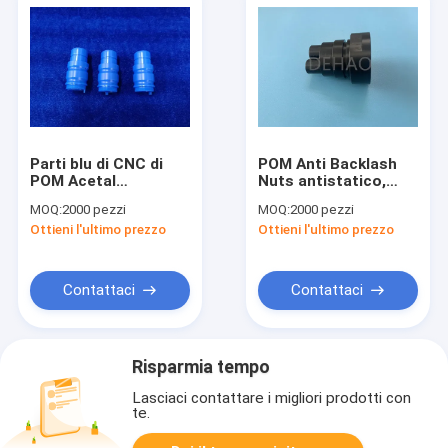
Parti blu di CNC di
POM Anti Backlash
POM Acetal
Nuts antistatico,
Copolymer
POM Lead Screw Nut
MOQ:
2000 pezzi
MOQ:
2000 pezzi
Connector
nero
Ottieni l'ultimo prezzo
Ottieni l'ultimo prezzo
Automotive
Contattaci
Contattaci
Risparmia tempo
Lasciaci contattare i migliori prodotti con
te.