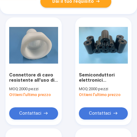
Dai il tuo requisito
Connettore di cavo
Semiconduttori
resistente all'uso di
elettronici
POM Acetal
dell'industria
MOQ:
2000 pezzi
MOQ:
2000 pezzi
Copolymer
elettronica rotonda
Ottieni l'ultimo prezzo
Ottieni l'ultimo prezzo
Submarine Optical
di plastica del
distanziatore di
RoHS
Contattaci
Contattaci