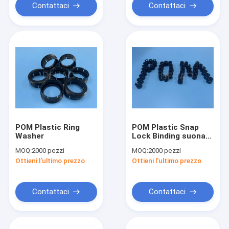
Contattaci
Contattaci
POM Plastic Ring
POM Plastic Snap
Washer
Lock Binding suona
l'isolamento
MOQ:
2000 pezzi
MOQ:
2000 pezzi
dell'elettricità
Ottieni l'ultimo prezzo
Ottieni l'ultimo prezzo
Contattaci
Contattaci